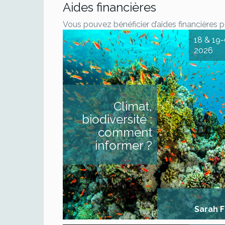
Aides financières
Vous pouvez bénéficier d’aides financières 
18 & 19
2026
Parler du climat d
médias Climat, pol
biodiversité : introdu
enjeux environnem
DESCRIPTIF Cons
Climat,
comme anxiog
techniques ou milita
biodiversité :
enjeux environnem
sont parfois relé
comment
second plan. Leur co
médiatique divise 
informer ?
même des rédactions
crise environnement
systémique et touch
les domaines 
organisation d’info
générale [...]
Sarah 