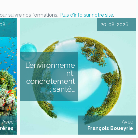
pour suivre nos formations.
Plus d’info sur notre site
.
-08-
20-08-2026
ans les
L’environnement,
lution,
concrètement Santé,
ction aux
économie… L’environnement à
entaux
travers trois enjeux proches du
idérés
quotidien DESCRIPTIF Cette
L’environneme
ènes,
formation vous propose
nts, les
d’aborder les enjeux
nt,
entaux
environnementaux à travers
gués au
des angles très concrets et
concrètement
uverture
proches de notre quotidien,
au sein
grâce à l’éclairage d’expert.es
: santé…
. Or, la
qui proposeront chacun.e une
ale est
synthèse sur leur thématique
e à tous
: Environnement & Santé
d’une
(impacts des dérèglements,
rmation
pollution…) avec Céline
Bertrand, [...]
Avec
Avec
Frères
François Boueyrie