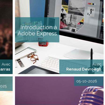
public &
Introduction à Adobe Express
mment
Donnez vie à vos idées avec
dience
Adobe Express DESCRIPTIF
cadre de
Initiez-vous à Adobe Express,
ouvrez
la solution intuitive d’Adobe
de vos
Introduction à
pour concevoir et partager
nelles
rapidement des visuels de
...) des
Adobe Express
qualité. Au fil de cette journée
venir
de formation, vous découvrirez
us rêvez
ses fonctionnalités principales
dans les
et apprendrez à tirer parti de
arole en
ses modèles et ressources
ra, vous
créatives. Des exercices [...]
Avec
Avec
arras
Renaud Devroegh
t
05-10-2026
2025
er sur
Capcut
nt des
Écrire pour l'audio Maîtriser l’«