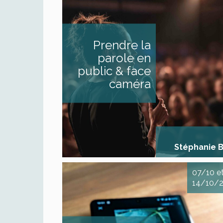
Prendre la parole en 
face caméra Co
captiver votre au
DESCRIPTIF Dans un 
Prendre la
confiance, déc
comment faire 
parole en
ressources person
(corps, voix, regard
public & face
forces pour de
l’orateur·ice que vo
caméra
d’être. En plongeant 
bases de la prise de p
public et face camé
allez également [...]
Stéphanie B
07/10 e
14/10/
Tourner & mont
smartphone avec 
Produire rapideme