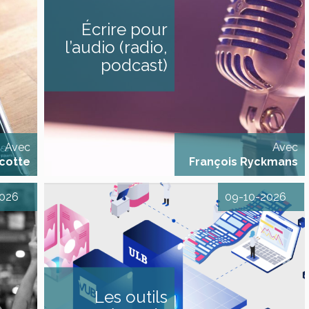
antes
écrit parlé », la langue de l’info
 cette
radio DESCRIPTIF L’enjeu est
Écrire pour
rendrez
de découvrir et d’utiliser une
roduire
grammaire nouvelle : écrire
l’audio (radio,
s types
pour un média de l’oralité,
: vidéos
écrire ce que l’on va « parler »
podcast)
es vidéo
au micro. Il s’agit de formuler
vaillées
des phrases « orales » pour
nimations
capter l’attention de l’auditeur
reportage
et [...]
rendu
Avec
Avec
ncotte
François Ryckmans
2026
09-10-2026
mersion
 l'anti-
L'IA pour les journalistes Les
hodes et
outils européens de l'IA
TIF Pour
générative, usages et enjeux
 au long
DESCRIPTIF Au cours de cette
éthode et
journée, les participants
Les outils
manité.
découvriront les principales
e doit
alternatives européennes à l'IA