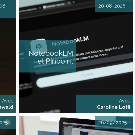
-08-
20-08-2026
rompt
Enquêter avec l'IA : parcourir,
utils IA
croiser, questionner avec
 travail
NotebookLM et Pinpoint
uotidien
DESCRIPTIF L'IA ne fera jamais
uhaitez
votre métier. Mais elle peut
’IA pour
vous éviter de passer des
NotebookLM
vail au
heures à lire en diagonale, trier
rocessus
des PDF, transcrire des
et Pinpoint
s vous
interviews manuellement, etc.
rmation
Contrairement à d’autres
de deux
outils, NotebookLM et
ule 1
Pinpoint ne travaillent que sur
priation
les documents que vous leur
[...]
Avec
Avec
ewald
Caroline Lotfi
025
26/09/2025