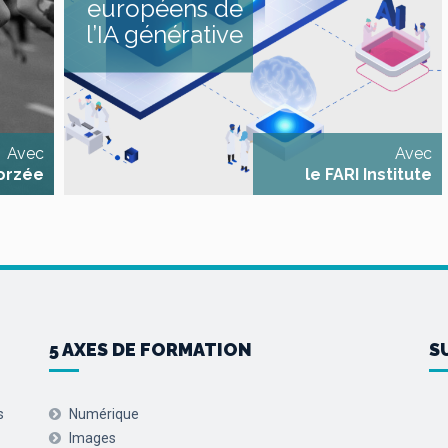
européens de
ns un
générative, telles que Mistral
ouvent
et Lumo. À travers des
l’IA générative
ostile.
présentations, des discussions
 ses
et des exercices pratiques, ils
(posture
exploreront les enjeux de la
roprié,
souveraineté des données,
ent…).
apprendront à [...]
.]
Avec
Avec
orzée
le FARI Institute
5 AXES DE FORMATION
S
s
Numérique
Images