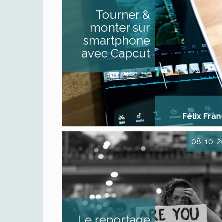
vidéos impact
Tourner &
DESCRIPTIF Dans
formation, vous app
monter sur
par la pratique à p
vous-même différent
smartphone
de contenus vidéos 
courtes de type stori
avec Capcut
plus longues et tra
(effets, transition, a
textuelles) de type « 
», « compte 
d’évènement », « [...]
Félix Fra
08-10-
Le reportage en im
L'art du reportage ou
micro-trottoir. Mét
savoir-être DESCRIP
réaliser un reportage
cours, il faut de la m
une nécessaire hu
Le reportage
Le.la journalist