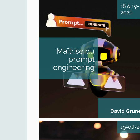
18 & 19
2026
Maîtrise du p
engineering et des o
L'IA pour optimiser le
des journalistes au q
DESCRIPTIF Vous so
Maîtrise du
organiser l’usage de l
enrichir votre tra
prompt
quotidien et votre p
d’écriture ? Nou
engineering
proposons cette fo
articulée autour 
modules : Mod
Acculturation et appro
des outils de l’IA [...]
David Grun
19-08-2