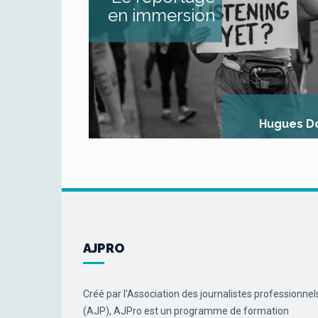
s’immerger da
en immersion
environnement s
nouveau, parfois h
S’adapter à
interlocuteur.trices 
humble, langage app
absence de jugem
Adopter une ligne de [..
Hugues D
AJPRO
Créé par l'Association des journalistes professionnel
(AJP), AJPro est un programme de formation