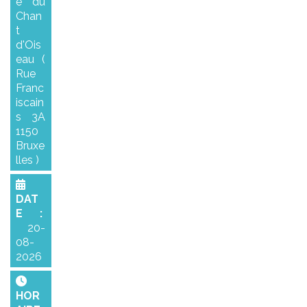
e du
Chan
t
d'Ois
eau (
Rue
Franc
iscain
s 3A
1150
Bruxe
lles )
DAT
E :
20-
08-
2026
HOR