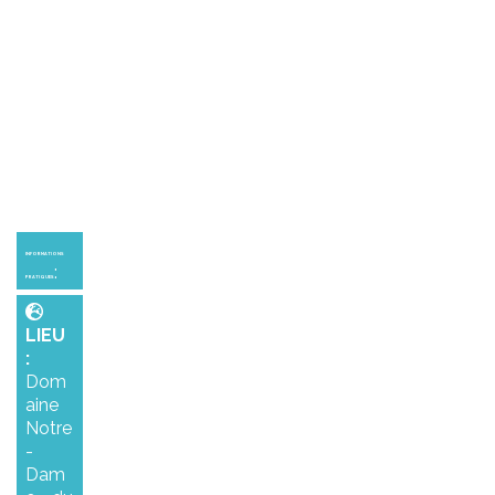
INFORMATIONS
:
PRATIQUES
LIEU
:
Dom
aine
Notre
-
Dam