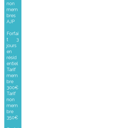
non
mem
bres
AJP
Forfai
t 3
jours
en
résid
entiel
Tarif
mem
bre
300€
Tarif
non
mem
bre
350€