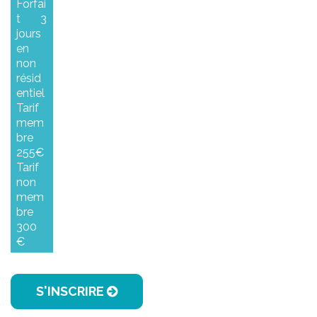
Forfai
t 3
jours
en
non
résid
entiel
Tarif
mem
bre
255€
Tarif
non
mem
bre
300
€
S'INSCRIRE