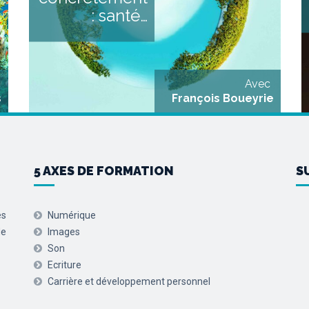
n
grâce à l’éclairage d’expert.es
: santé…
a
qui proposeront chacun.e
t
une synthèse sur leur
s
thématique : Environnement
e
& Santé (impacts des
n
dérèglements, pollution…)
avec Céline Bertrand, [...]
Avec
s
François Boueyrie
5 AXES DE FORMATION
S
es
Numérique
de
Images
Son
Ecriture
Carrière et développement personnel