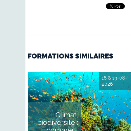
FORMATIONS SIMILAIRES
18 & 19-08-
2026
Parler du climat dans le
médias Climat, pollution
biodiversité : introduction au
enjeux environnementau
DESCRIPTIF Considéré
Climat,
comme anxiogènes
techniques ou militants, le
biodiversité :
enjeux environnementau
sont parfois relégués a
comment
second plan. Leur couvertur