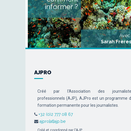
médiatique divise au sei
informer ?
même des rédactions. Or, l
crise environnementale es
systémique et touche à tou
les domaines d’un
organisation d’informatio
générale [...]
Avec
Sarah Frère
AJPRO
Créé par l'Association des journalist
professionnels (AJP), AJPro est un programme 
formation permanente pour les journalistes.
+32 (0)2 777 08 67
ajpro[at]ajp.be
Créé et coordonné par l'AJP