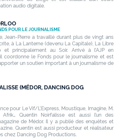
ation audio digitale.
ORLOO
NDS POUR LE JOURNALISME
e, Jean-Pierre a travaillé durant plus de vingt ans
crite, à La Lanterne (devenu La Capitale), La Libre
o et principalement au Soir. Arrivé à l’AJP en
il coordonne le Fonds pour le journalisme et est
d’apporter un soutien important à un journalisme de
ALISSE (MÉDOR, DANCING DOG
lance pour Le Vif/L’Express, Moustique, Imagine, M.
 Afrik… Quentin Noirfalisse est aussi l’un des
agazine de Médor. Il y a publié des enquêtes et
azine. Quentin est aussi producteur et réalisateur
s chez Dancing Dog Productions.