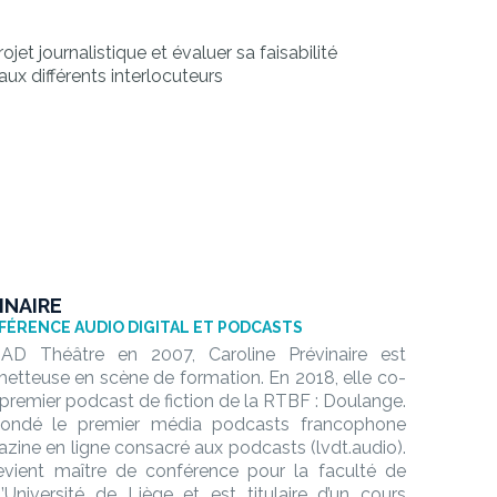
ojet journalistique et évaluer sa faisabilité
ux différents interlocuteurs
INAIRE
FÉRENCE AUDIO DIGITAL ET PODCASTS
IAD Théâtre en 2007, Caroline Prévinaire est
etteuse en scène de formation. En 2018, elle co-
le premier podcast de fiction de la RTBF : Doulange.
 fondé le premier média podcasts francophone
zine en ligne consacré aux podcasts (lvdt.audio).
evient maître de conférence pour la faculté de
’Université de Liège et est titulaire d’un cours