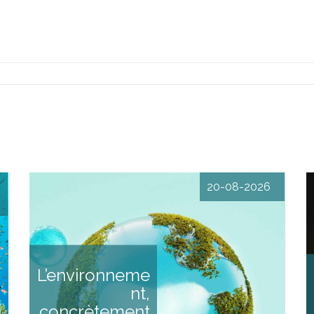
20-08-2026
s
L’environnement,
,
concrètement Santé,
x
économie… L’environnement à
x
travers trois enjeux proches
s
du quotidien DESCRIPTIF
L’environneme
,
Cette formation vous propose
s
d’aborder les enjeux
nt,
x
environnementaux à travers
u
des angles très concrets et
concrètement
e
proches de notre quotidien,