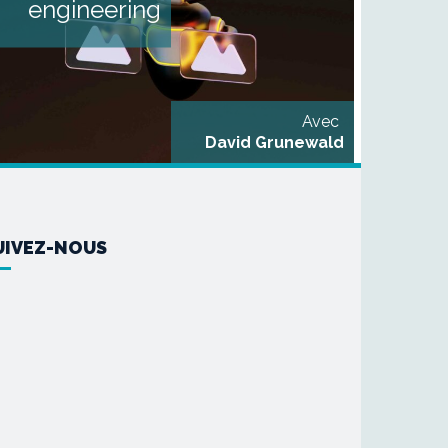
engineering
proposons cette formation
articulée autour de deux
modules : Module 1
Acculturation et appropriation
des outils de l’IA [...]
Avec
David Grunewald
UIVEZ-NOUS