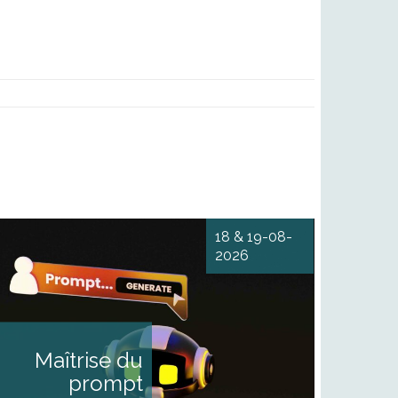
18 & 19-08-
2026
Maîtrise du prompt
engineering et des outils IA
L'IA pour optimiser le travail
des journalistes au quotidien
DESCRIPTIF Vous souhaitez
Maîtrise du
organiser l’usage de l’IA pour
enrichir votre travail au
prompt
quotidien et votre processus
d’écriture ? Nous vous