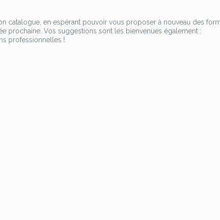
présentiel
 son catalogue, en espérant pouvoir vous proposer à nouveau des for
née prochaine. Vos suggestions sont les bienvenues également :
ns professionnelles !