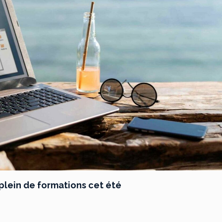
e plein de formations cet été
ur
crollytelling,