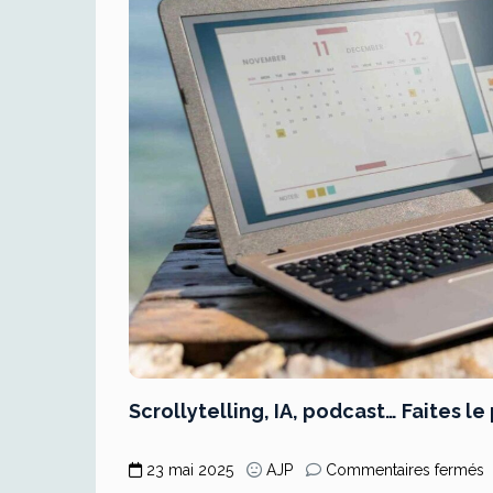
Scrollytelling, IA, podcast… Faites l
s
23 mai 2025
AJP
Commentaires fermés
S