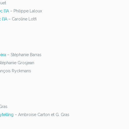
uet
c l’IA
– Philippe Laloux
l’IA
– Caroline Lotfi
méra
– Stéphanie Barras
téphanie Grosjean
ançois Ryckmans
Gras
ytelling
– Ambroise Carton et G. Gras