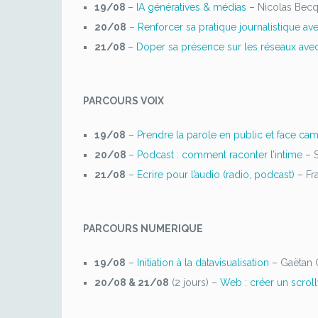
19/08
–
IA génératives & médias
– Nicolas Becq
20/08
–
Renforcer sa pratique journalistique ave
21/08
–
Doper sa présence sur les réseaux avec 
PARCOURS VOIX
19/08
–
Prendre la parole en public et face ca
20/08
–
Podcast : comment raconter l’intime
– S
21/08
–
Ecrire pour l’audio (radio, podcast)
– Fr
PARCOURS NUMERIQUE
19/08
–
Initiation à la datavisualisation
– Gaëtan 
20/08 & 21/08
(2 jours) –
Web : créer un scroll