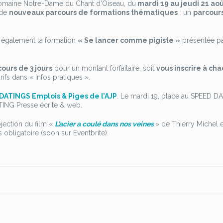
 Domaine Notre-Dame du Chant d’Oiseau, du
mardi 19 au jeudi 21 ao
A,
 de
nouveaux parcours de formations thématiques
: un
parcours
odcast…
aites
e
a également la formation
« Se lancer comme pigiste »
présentée pa
lein
e
ormations
cours de 3 jours
pour un montant forfaitaire, soit
vous inscrire à ch
et
arifs dans « Infos pratiques ».
té
DATINGS Emplois & Piges de l’AJP
. Le mardi 19, place au SPEED D
ING Presse écrite & web.
ojection du film «
L’acier a coulé dans nos veines
» de Thierry Michel e
is obligatoire (soon sur Eventbrite).