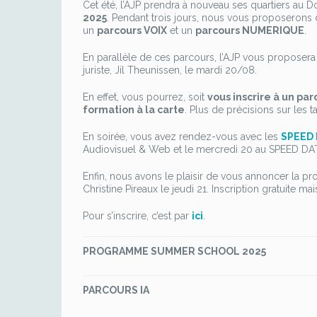
Cet été, l’AJP prendra à nouveau ses quartiers au
I
2025
. Pendant trois jours, nous vous proposerons
p
un
parcours VOIX
et un
parcours NUMERIQUE
.
F
l
En parallèle de ces parcours, l’AJP vous proposer
p
juriste, Jil Theunissen, le mardi 20/08.
d
f
En effet, vous pourrez, soit
vous inscrire à un par
c
formation à la carte
. Plus de précisions sur les t
é
En soirée, vous avez rendez-vous avec les
SPEED 
Audiovisuel & Web et le mercredi 20 au SPEED DAT
Enfin, nous avons le plaisir de vous annoncer la pr
Christine Pireaux le jeudi 21. Inscription gratuite ma
Pour s’inscrire, c’est par
ici
.
PROGRAMME SUMMER SCHOOL 2025
PARCOURS IA