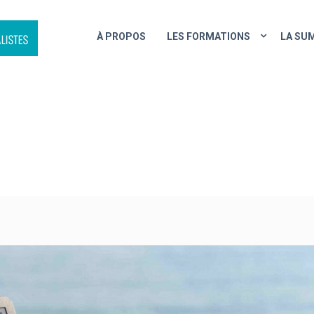
À PROPOS
LES FORMATIONS
LA SU
, PODCAST… FAITES LE PLEI
ÉTÉ