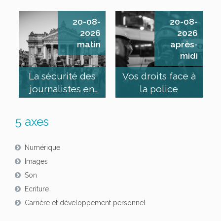
20-08-
20-08-
2026
2026
matin
après-
midi
La sécurité des
Vos droits face à
journalistes en
la police
manif’
5 axes
Numérique
Images
Son
Ecriture
Carrière et développement personnel