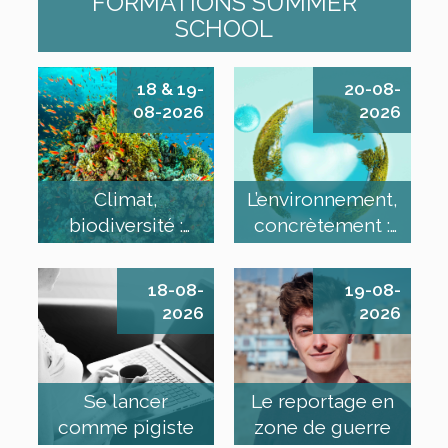
FORMATIONS SUMMER
SCHOOL
18 & 19-
20-08-
08-2026
2026
Climat,
L’environnement,
biodiversité :
concrètement :
comment
santé…
informer ?
18-08-
19-08-
2026
2026
Se lancer
Le reportage en
comme pigiste
zone de guerre