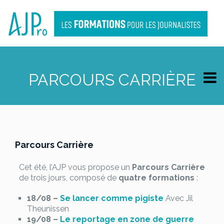
PARCOURS CARRIÈRE
Parcours Carrière
Cet été, l’AJP vous propose un
Parcours Carrière
de trois jours, composé de
quatre formations
:
18/08 –
Se lancer comme pigiste
Avec Jil
Theunissen
19/08
–
Le reportage en zone de guerre