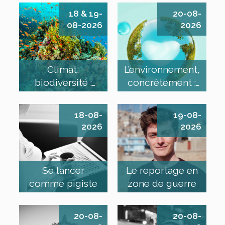
18 & 19-
20-08-
08-2026
2026
Climat,
L’environnement,
biodiversité :
concrètement :
comment
santé…
informer ?
18-08-
19-08-
2026
2026
Se lancer
Le reportage en
comme pigiste
zone de guerre
20-08-
20-08-