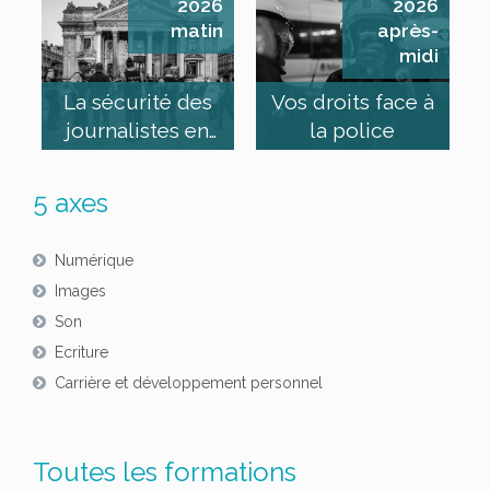
2026
2026
matin
après-
midi
La sécurité des
Vos droits face à
journalistes en
la police
manif’
5 axes
Numérique
Images
Son
Ecriture
Carrière et développement personnel
Toutes les formations