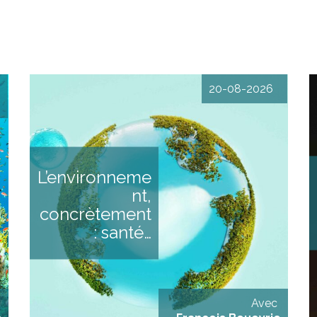
20-08-2026
s
L’environnement,
,
concrètement Santé,
x
économie… L’environnement à
x
travers trois enjeux proches
s
du quotidien DESCRIPTIF
L’environneme
,
Cette formation vous propose
s
d’aborder les enjeux
nt,
x
environnementaux à travers
u
des angles très concrets et
concrètement
e
proches de notre quotidien,
n
grâce à l’éclairage d’expert.es
: santé…
a
qui proposeront chacun.e
t
une synthèse sur leur
s
thématique : Environnement
e
& Santé (impacts des
n
dérèglements, pollution…)
avec Céline Bertrand, [...]
Avec