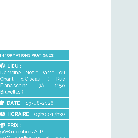
:
INFORMATIONS PRATIQUES
LIEU :
Domaine Notre-Dame du
Chant d'Oiseau ( Rue
Franciscains 3A 1150
Bruxelles )
DATE :
19-08-2026
HORAIRE:
09h00-17h30
PRIX :
90€ membres AJP