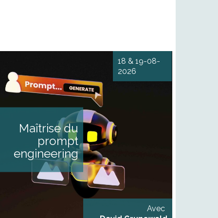
18 & 19-08-
2026
Maîtrise du prompt
engineering et des outils IA
L'IA pour optimiser le travail
des journalistes au quotidien
DESCRIPTIF Vous souhaitez
Maîtrise du
organiser l’usage de l’IA pour
enrichir votre travail au
prompt
quotidien et votre processus
d’écriture ? Nous vous
engineering
proposons cette formation
articulée autour de deux
modules : Module 1
Acculturation et appropriation
des outils de l’IA [...]
Avec