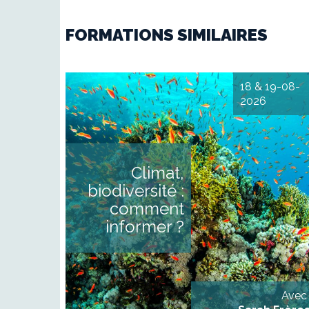
FORMATIONS SIMILAIRES
18 & 19-08-
2026
Parler du climat dans le
médias Climat, pollution
biodiversité : introduction au
enjeux environnementau
DESCRIPTIF Considéré
Climat,
comme anxiogènes
techniques ou militants, le
biodiversité :
enjeux environnementau
sont parfois relégués a
comment
second plan. Leur couvertur
médiatique divise au sei
informer ?
même des rédactions. Or, l
crise environnementale es
systémique et touche à tou
les domaines d’un
organisation d’informatio
générale [...]
Avec