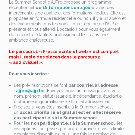
La Summer School d’AJPro propose un programme
exceptionnel
de
18 formations en 4 jours
, avec des
intervenant.e.s de qualité et des formations inédites. Elle est
proposée en formule résidentielle ou non, il y a un apéro et
des événements tous les soirs. Toute l’équipe de l’AJP est
présente et vous attend. L’occasion pour vous également
de rencontrer d’autres professionnel.le.s, dans une
ambiance chaleureuse.
Le parcours 1 « Presse écrite et web » est complet
mais il reste des places dans le parcours 2
« audiovisuel ».
Pour vous inscrire :
Les pré-inscriptions se font
par courriel à l’adresse
:
ajpro@ajp.be
.
Envoyez-nous un message avec vos
nom, prénom, statut (salarié.e, indépendant.e, étudiant.e
diplômé.e en journalisme…), Gsm, et adresse mail.
Précisez si vous êtes inscrit.e à la Summer school :
un
accès prioritaire et gratuit est en effet réservé
aux participant.e.s à la Summer school.
Pour les
non participant.e.s à la Summer school
, les
inscriptions sont prises par ordre d’arrivée, dans la limite
des places disponibles, puis, une fois le nombre de