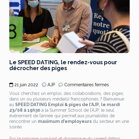
Le SPEED DATING, le rendez-vous pour
décrocher des piges
sur
21 juin 2022
AJP
Commentaires fermés
Le
Vous cherchez un emploi, des collaborations, des piges,
SPEED
dans un ou plusieurs média(s) francophones ? Bienvenue
DATING,
au
SPEED DATING Emploi & piges de l’AJP,
le mardi
le
23/08 à 19h30
à la Summer School de l’AJP, le seul
rendez-
évènement de l’année qui permet aux journalistes de
vous
rencontrer un
maximum d’employeurs
du secteur en une
pour
soirée.
décrocher
des
Sur le principe convivial et dynamique du speed dating