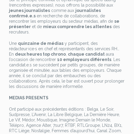
piges
(rencontres expresses), nous offrons la possibilité aux
jeunes journalistes
comme aux
journalistes
confirmé.e.s
en recherche de collaborations, de
rencontrer les employeurs du secteur médias, afin de
se
présenter
et de
mieux comprendre les attentes
des
recruteurs.
Une
quinzaine de médias
y participent, des
rédacteur·ice·s en chef et représentants des services RH…
En
deux heures top chrono
,
chaque candidat
aura
l’occasion de rencontrer
10 employeurs différents
. Les
candidat.e.s se succèdent par petits groupes, de manière
organisée et minutée, aux tables des employeurs. Chaque
année, il se conclut par des embauches ou des
collaborations. Après cela, le bar est ouvert pour prolonger
les discussions de manière informelle.
MEDIAS PRESENTS
Ont participé aux précédentes éditions : Belga, Le Soir,
Sudpresse, L’Avenir, La Libre Belgique, La Dernière Heure,
Le Vif, Médor, Moustique, Imagine Demain le Monde,
Télépro, Agence Alter, 7sur7, RTBF, RTLGroupe, LN24, BX1,
RTC Liège, Nostalgie, Femmes d’aujourd’hui, Canal Zoom,