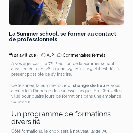
La Summer school, se former au contact
de professionnels
sur
24 avril 2019
AJP
Commentaires fermés
La
ème
A vos agendas ! La 7
édition de la Summer school
Summer
aura lieu du lundi 26 au jeudi 29 août 2019 et il est dès à
school,
présent possible de s’y inscrire.
se
former
Cette année, la Summer school
change de lieu
et vous
au
accueille à l’Auberge de jeunesse Jacques Brel (Bruxelles
contact
ville) pour quatre jours de formations dans une ambiance
de
conviviale.
professionnel
Un programme de formations
diversifié
Côté formations, le choix sera à nouveau large. Au