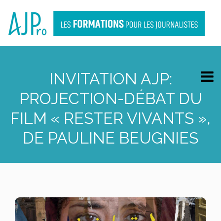
INVITATION AJP:
PROJECTION-DÉBAT DU
FILM « RESTER VIVANTS »,
DE PAULINE BEUGNIES