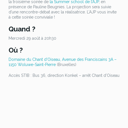
la troisième soirée de
la Summer school de l’AJP
, en
Beugnies
présence de Pauline Beugnies. La projection sera suivie
d’une rencontre-débat avec la réalisatrice. L’AJP vous invite
à cette soirée conviviale !
Quand ?
Mercredi 29 août à 20h30
Où ?
Domaine du Chant d’Oiseau, Avenue des Franciscains 3A –
1150 Woluwe-Saint-Pierre
(Bruxelles)
Accès STIB : Bus 36, direction Konkel – arrêt Chant d’Oiseau