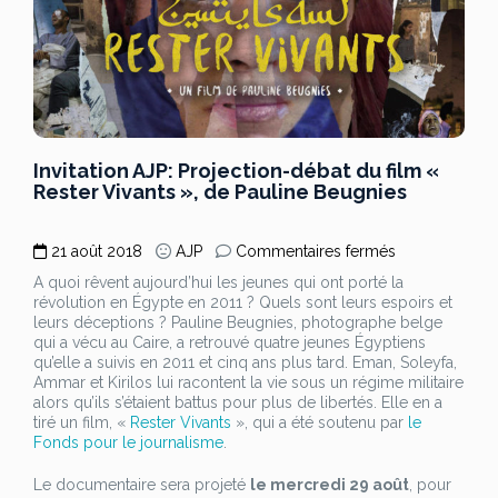
Invitation AJP: Projection-débat du film «
Rester Vivants », de Pauline Beugnies
sur
21 août 2018
AJP
Commentaires fermés
Invitation
A quoi rêvent aujourd’hui les jeunes qui ont porté la
AJP:
révolution en Égypte en 2011 ? Quels sont leurs espoirs et
Projection-
leurs déceptions ? Pauline Beugnies, photographe belge
débat
qui a vécu au Caire, a retrouvé quatre jeunes Égyptiens
du
qu’elle a suivis en 2011 et cinq ans plus tard. Eman, Soleyfa,
film
Ammar et Kirilos lui racontent la vie sous un régime militaire
«
alors qu’ils s’étaient battus pour plus de libertés. Elle en a
Rester
tiré un film, «
Rester Vivants
», qui a été soutenu par
le
Vivants
Fonds pour le journalisme
.
»,
de
Le documentaire sera projeté
le mercredi 29 août
, pour
Pauline