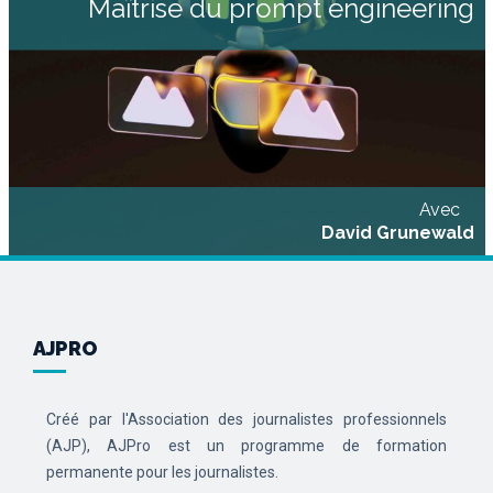
Maîtrise du prompt engineering
des journalistes au quotidien DESCRIPTIF Vous souhaitez organiser l’usage
de l’IA pour enrichir votre travail au quotidien et votre processus d’écriture ?
Nous vous proposons cette formation articulée autour de deux modules :
Module 1 Acculturation et appropriation des outils de l’IA [...]
Avec
David Grunewald
AJPRO
Créé par l'Association des journalistes professionnels
(AJP), AJPro est un programme de formation
permanente pour les journalistes.