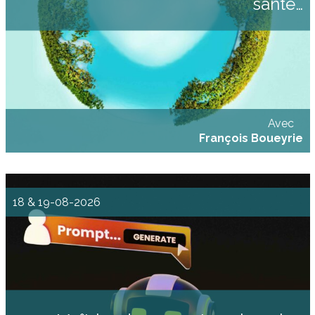
santé…
propose d’aborder les enjeux environnementaux à travers des angles très
concrets et proches de notre quotidien, grâce à l’éclairage d’expert.es qui
proposeront chacun.e une synthèse sur leur thématique : Environnement &
Santé (impacts des dérèglements, pollution…) avec Céline Bertrand, [...]
Avec
François Boueyrie
18 & 19-08-2026
Maîtrise du prompt engineering et des outils IA L'IA pour optimiser le travail