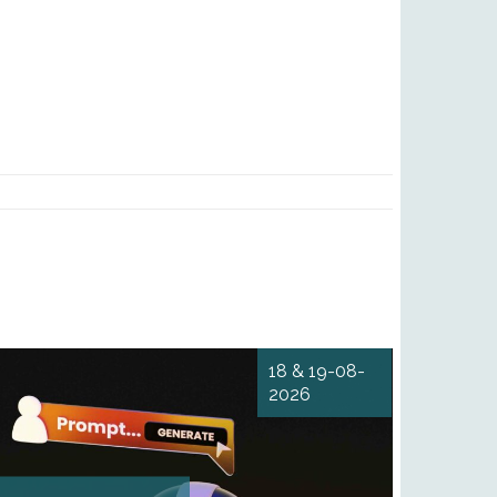
18 & 19-08-
2026
Maîtrise du prompt
engineering et des outils IA
L'IA pour optimiser le travail
des journalistes au quotidien