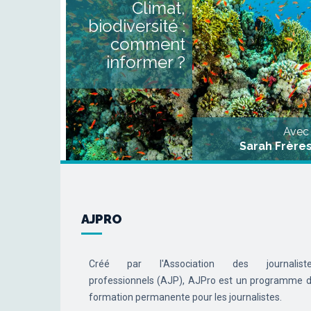
Climat,
comme anxiogènes
techniques ou militants, le
biodiversité :
enjeux environnementau
sont parfois relégués a
comment
second plan. Leur couvertur
médiatique divise au sei
informer ?
même des rédactions. Or, l
crise environnementale es
systémique et touche à tou
les domaines d’un
organisation d’informatio
générale [...]
Avec
Sarah Frère
AJPRO
Créé par l'Association des journalist
professionnels (AJP), AJPro est un programme 
formation permanente pour les journalistes.