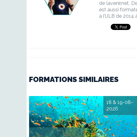
de lavenir.net. D
est aussi forma
à l’ULB de 2014 
FORMATIONS SIMILAIRES
18 & 19-08-
2026
Parler du climat dans le
médias Climat, pollution
biodiversité : introduction au
enjeux environnementau
DESCRIPTIF Considéré