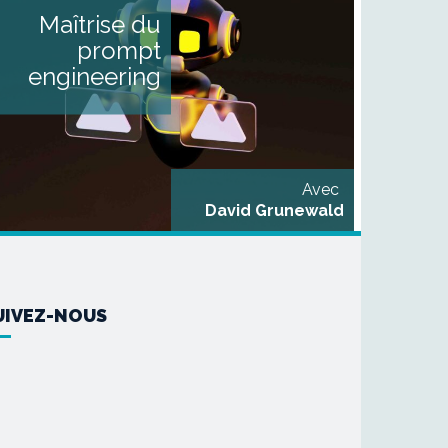
DESCRIPTIF Vous souhaitez
Maîtrise du
organiser l’usage de l’IA pour
enrichir votre travail au
prompt
quotidien et votre processus
d’écriture ? Nous vous
engineering
proposons cette formation
articulée autour de deux
modules : Module 1
Acculturation et appropriation
des outils de l’IA [...]
Avec
David Grunewald
UIVEZ-NOUS