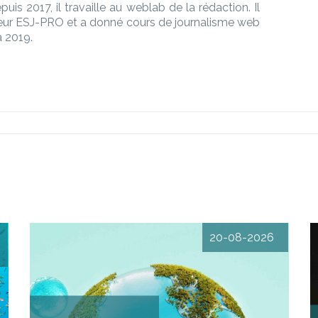
epuis 2017, il travaille au weblab de la rédaction. Il
teur ESJ-PRO et a donné cours de journalisme web
à 2019.
20-08-2026
s
L’environnement,
,
concrètement Santé,
x
économie… L’environnement à
x
travers trois enjeux proches
s
du quotidien DESCRIPTIF