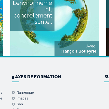
L’environneme
,
Cette formation vous propose
s
d’aborder les enjeux
nt,
x
environnementaux à travers
u
des angles très concrets et
concrètement
e
proches de notre quotidien,
n
grâce à l’éclairage d’expert.es
: santé…
a
qui proposeront chacun.e
t
une synthèse sur leur
s
thématique : Environnement
e
& Santé (impacts des
n
dérèglements, pollution…)
avec Céline Bertrand, [...]
Avec
s
François Boueyrie
5 AXES DE FORMATION
S
es
Numérique
de
Images
Son