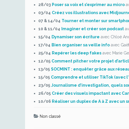
28/03
Poser sa voix et s’exprimer au micro
av
03/04
Créez vos illustrations avec Midjourn
07 & 14/04
Tourner et monter sur smartpho
10 & 11/04
Imaginer et créer son podcast
av
15/04
Dynamiser son écriture
avec Chloé And
17/04
Bien organiser sa veille info
avec Gaë
25/04
Repérer les deep fakes
avec Marie Ge
12/05
Comment pitcher votre projet d’articl
13/05
SOCMINT : enquêter grâce aux réseau
15/05
Comprendre et utiliser TikTok (avec l’
23/05
Journalisme d’investigation, quels so
26/05
Créer des visuels impactant avec Ca
10/06
Réaliser un duplex de A à Z avec un
Non classé