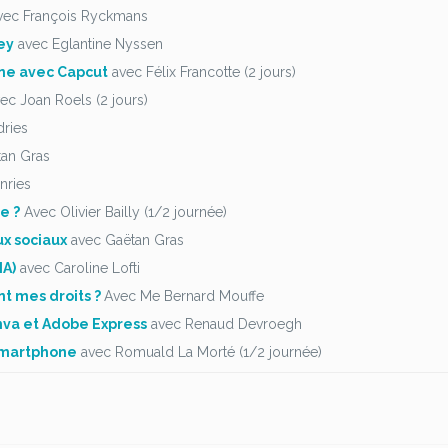
ec François Ryckmans
ey
avec Eglantine Nyssen
ne avec Capcut
avec Félix Francotte (2 jours)
ec Joan Roels (2 jours)
ries
tan Gras
nries
e ?
Avec Olivier Bailly (1/2 journée)
x sociaux
avec Gaëtan Gras
IA)
avec Caroline Lofti
nt mes droits ?
Avec Me Bernard Mouffe
nva et Adobe Express
avec Renaud Devroegh
 smartphone
avec Romuald La Morté (1/2 journée)