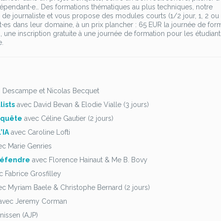
concrétisez
indépendant⸱e… Des formations thématiques au plus techniques, notre
vos
e journaliste et vous propose des modules courts (1/2 jour, 1, 2 ou 
projets
s dans leur domaine, à un prix plancher : 65 EUR la journée de for
professionnels
e inscription gratuite à une journée de formation pour les étudiant
e.
n Descampe et Nicolas Becquet
ists
avec David Bevan & Elodie Vialle (3 jours)
enquête
avec Céline Gautier (2 jours)
’IA
avec Caroline Lofti
c Marie Genries
défendre
avec Florence Hainaut & Me B. Bovy
c Fabrice Grosfilley
c Myriam Baele & Christophe Bernard (2 jours)
avec Jeremy Corman
nissen (AJP)