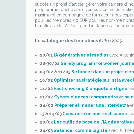
succès un projet d’article, gérer votre carrière d’
programme touche aux diverses facettes du métier d
maximum) en compagnie de formateur⸱rices expert⸱e
pour les membres, 90 EUR pour les non-membres, un
bénéficiant de l’AJPack pendant l’année académiqu
Le catalogue des formations AJPro 2025
20/01
IA génératives et médias
avec Antoni
28-30/01
Safety program for women journal
04/02 & 11/03
Se lancer dans un projet d’
10/02
Optimiser sa stratégie sur Insta avec l
14/02
Fact-checking & enquête en ligne
ave
21/02
Cyberviolences : comprendre et se 
24/02
Préparer et mener une interview
ave
13 & 14/03
Construire un bon récit sonore
ave
20/03
Les outils de base de l’IA générative
24/03
Se lancer comme pigiste
avec Jil Theu