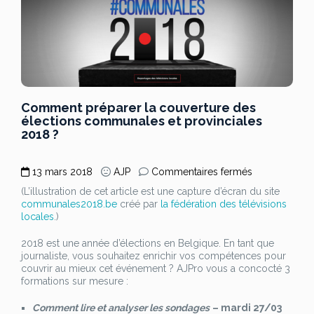
Comment préparer la couverture des
élections communales et provinciales
2018 ?
sur
13 mars 2018
AJP
Commentaires fermés
Comment
(L’illustration de cet article est une capture d’écran du site
préparer
communales2018.be
créé par
la fédération des télévisions
la
locales
.)
couverture
des
2018 est une année d’élections en Belgique. En tant que
élections
journaliste, vous souhaitez enrichir vos compétences pour
communales
couvrir au mieux cet événement ? AJPro vous a concocté 3
et
formations sur mesure :
provinciales
2018
Comment lire et analyser les sondages
– mardi 27/03
?