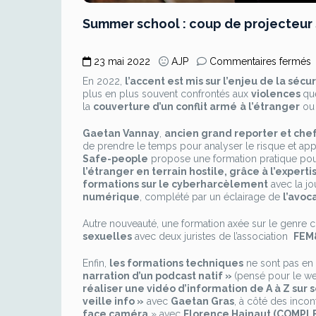
Summer school : coup de projecteur s
s
23 mai 2022
AJP
Commentaires fermés
En 2022,
l’accent est mis sur l’enjeu de la séc
s
plus en plus souvent confrontés aux
violences
qu
:
la
couverture d’un conflit armé
à l’étranger
o
Gaetan Vannay
,
ancien grand reporter et chef
p
de prendre le temps pour analyser le risque et app
s
Safe-people
propose une formation pratique pou
l
l’étranger en terrain hostile, grâce à l’experti
s
formations sur le cyberharcèlement
avec la jo
d
numérique
, complété par un éclairage de
l’avoc
j
Autre nouveauté, une formation axée sur le genre 
sexuelles
avec deux juristes de l’association
FEM
Enfin,
les formations techniques
ne sont pas en
narration d’un podcast natif »
(pensé pour le w
réaliser une vidéo d’information de A à Z sur
veille info »
avec
Gaetan Gras
, à côté des inco
face caméra
» avec
Florence Hainaut (COMPL