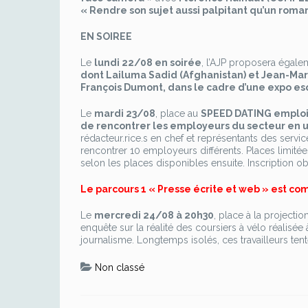
« Rendre son sujet aussi palpitant qu’un roma
EN SOIREE
Le
lundi 22/08 en soirée
, l’AJP proposera égal
dont Lailuma Sadid (Afghanistan) et Jean-Mar
François Dumont, dans le cadre d’une expo esqu
Le
mardi 23/08
, place au
SPEED DATING emploi
de rencontrer les employeurs du secteur en u
rédacteur.rice.s en chef et représentants des serv
rencontrer 10 employeurs différents. Places limitées
selon les places disponibles ensuite. Inscription 
Le parcours 1 « Presse écrite et web » est com
Le
mercredi 24/08 à 20h30
, place à la project
enquête sur la réalité des coursiers à vélo réalisé
journalisme. Longtemps isolés, ces travailleurs tente
Non classé