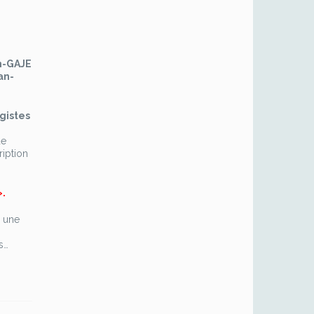
En-GAJE
an-
igistes
de
ription
».
, une
s…