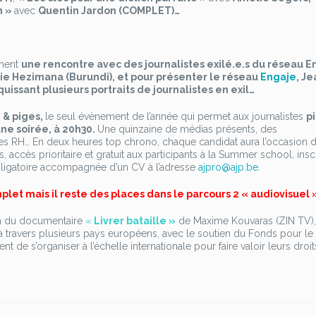
n »
avec
Quentin Jardon (COMPLET)…
ement
une rencontre avec des journalistes exilé.e.s du réseau 
ie Hezimana (Burundi), et pour présenter le réseau
Engaje
, Je
issant plusieurs portraits de journalistes en exil…
 & piges,
le seul évènement de l’année qui permet aux journalistes
p
ne soirée, à 20h30.
Une quinzaine de médias présents, des
ices RH… En deux heures top chrono, chaque candidat aura l’occasion 
, accès prioritaire et gratuit aux participants à la Summer school, insc
obligatoire accompagnée d’un CV à l’adresse
ajpro@ajp.be
.
plet mais il reste des places dans le parcours 2 « audiovisuel 
ion du documentaire
«
Livrer bataille »
de Maxime Kouvaras (ZIN TV)
e à travers plusieurs pays européens, avec le soutien du Fonds pour le
nt de s’organiser à l’échelle internationale pour faire valoir leurs droit