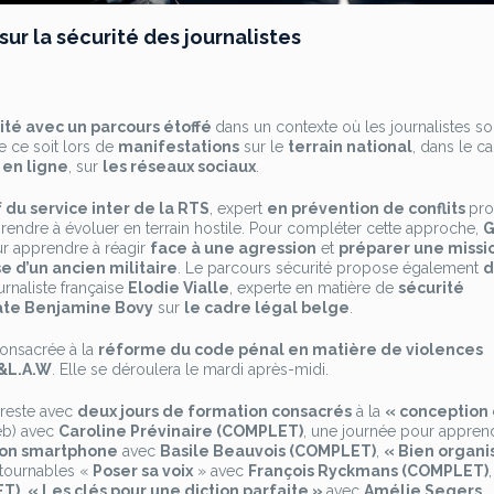
ur la sécurité des journalistes
ur
Summer
urité avec un parcours étoffé
dans un contexte où les journalistes so
chool
e ce soit lors de
manifestations
sur le
terrain national
, dans le c
u
en ligne
, sur
les réseaux sociaux
.
coup
de
 du service inter de la RTS
, expert
en prévention de conflits
pr
rojecteur
rendre à évoluer en terrain hostile. Pour compléter cette approche,
G
ur
r apprendre à réagir
face à une agression
et
préparer une missi
a
se d’un ancien militaire
. Le parcours sécurité propose également
d
écurité
urnaliste française
Elodie Vialle
, experte en matière de
sécurité
es
ate Benjamine Bovy
sur
le cadre légal belge
.
ournalistes
consacrée à la
réforme du code pénal en matière de violences
&L.A.W
. Elle se déroulera le mardi après-midi.
 reste avec
deux jours de formation consacrés
à la
« conception 
eb) avec
Caroline Prévinaire (COMPLET)
, une journée pour appren
 son smartphone
avec
Basile Beauvois (COMPLET)
,
« Bien organi
ntournables «
Poser sa voix
» avec
François Ryckmans (COMPLET)
ET)
,
« Les clés pour une diction parfaite »
avec
Amélie Segers,