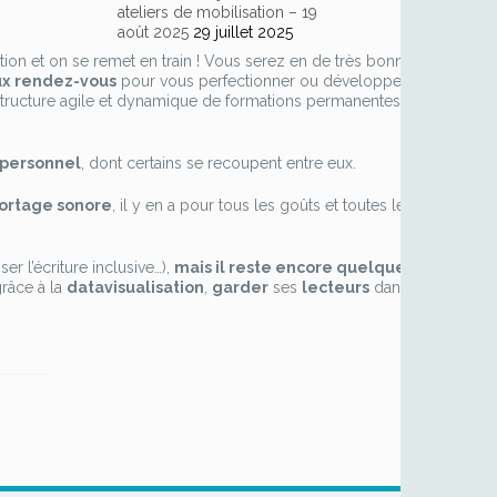
ateliers de mobilisation – 19
août 2025
29 juillet 2025
tion et on se remet en train ! Vous serez en de très bonnes
ux
rendez-vous
pour vous perfectionner ou développer
structure agile et dynamique de formations permanentes
 personnel
, dont certains se recoupent entre eux.
portage sonore
, il y en a pour tous les goûts et toutes les
er l’écriture inclusive…),
mais il reste encore quelques
râce à la
datavisualisation
,
garder
ses
lecteurs
dans