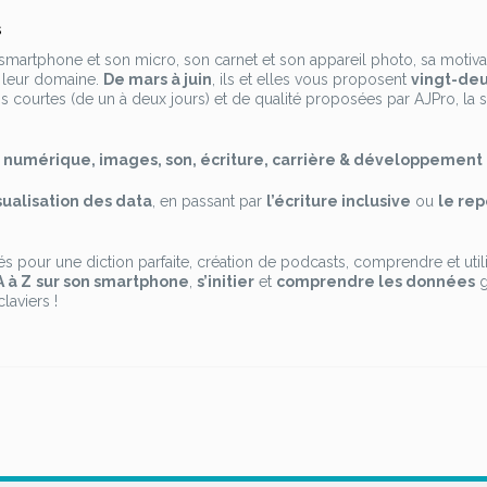
sur
s
Catalogue
 smartphone et son micro, son carnet et son appareil photo, sa motiva
AJPro
leur domaine.
De mars à juin
, ils et elles vous proposent
vingt-de
:
courtes (de un à deux jours) et de qualité proposées par AJPro, la 
au
printemps,
on
:
numérique, images, son, écriture, carrière & développement
se
(remet
sualisation des data
, en passant par
l’écriture inclusive
ou
le re
en)
forme
lés pour une diction parfaite, création de podcasts, comprendre et utilis
A à Z
sur son smartphone
,
s’initier
et
comprendre les données
g
laviers !