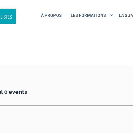
À PROPOS
LES FORMATIONS
LA SU
EVENT GRID
l 0 events