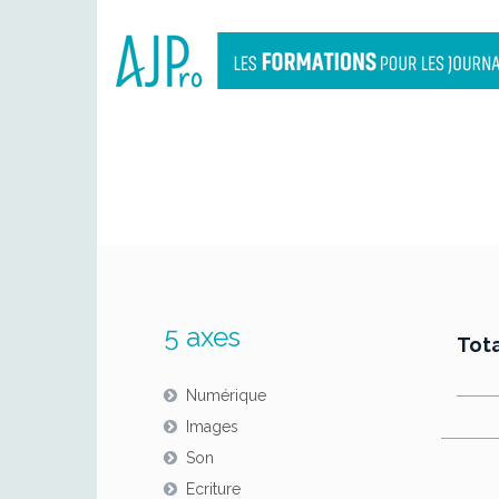
5 axes
Tota
Numérique
Images
Son
Ecriture