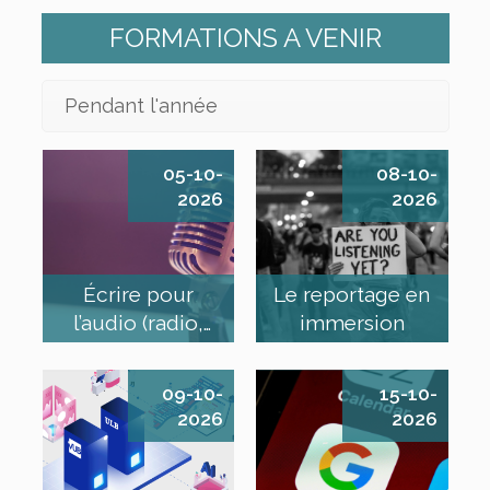
FORMATIONS A VENIR
Pendant l'année
05-10-
08-10-
2026
2026
Écrire pour
Le reportage en
l’audio (radio,
immersion
podcast)
09-10-
15-10-
2026
2026