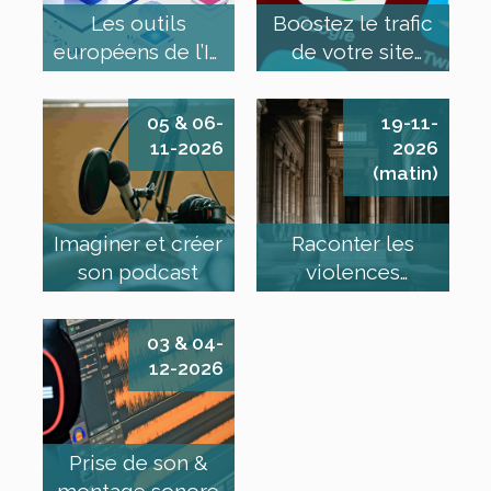
Les outils
Boostez le trafic
européens de l’IA
de votre site
générative
avec Google
Discover
05 & 06-
19-11-
11-2026
2026
(matin)
Imaginer et créer
Raconter les
son podcast
violences
conjugales
03 & 04-
12-2026
Prise de son &